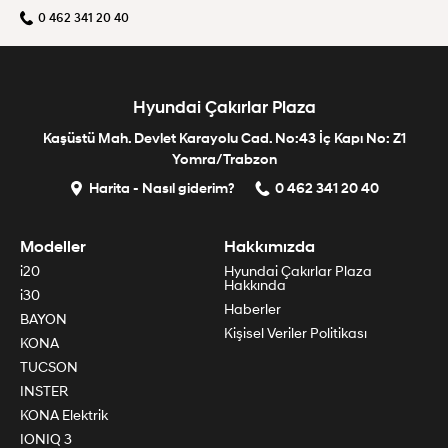
0 462 341 20 40
Hyundai Çakırlar Plaza
Kaşüstü Mah. Devlet Karayolu Cad. No:43 İç Kapı No: Z1
Yomra/Trabzon
Harita - Nasıl giderim?
0 462 341 20 40
Modeller
Hakkımızda
i20
Hyundai Çakırlar Plaza
Hakkında
i30
Haberler
BAYON
Kişisel Veriler Politikası
KONA
TUCSON
INSTER
KONA Elektrik
IONIQ 3